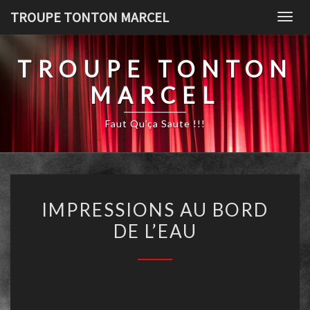
TROUPE TONTON MARCEL
Togg
TROUPE TONTON
MARCEL
Faut Qu'ça Saute !!!
IMPRESSIONS AU BORD
DE L’EAU